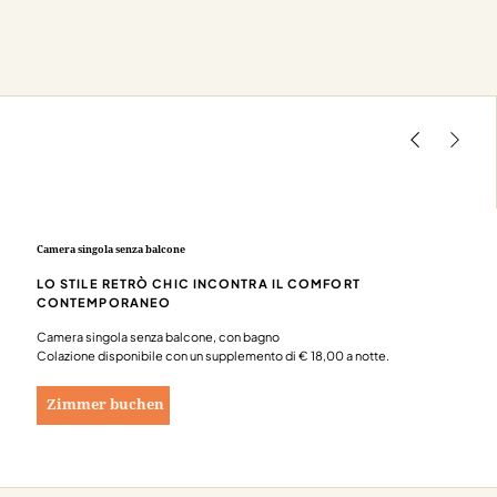
Camera singola senza balcone
LO STILE RETRÒ CHIC INCONTRA IL COMFORT
CONTEMPORANEO
Camera singola senza balcone, con bagno
Colazione disponibile con un supplemento di € 18,00 a notte.
Zimmer buchen