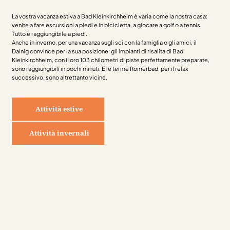
La vostra vacanza estiva a Bad Kleinkirchheim è varia come la nostra casa:
venite a fare escursioni a piedi e in bicicletta, a giocare a golf o a tennis.
Tutto è raggiungibile a piedi.
Anche in inverno, per una vacanza sugli sci con la famiglia o gli amici, il
Dalnig convince per la sua posizione: gli impianti di risalita di Bad
Kleinkirchheim, con i loro 103 chilometri di piste perfettamente preparate,
sono raggiungibili in pochi minuti. E le terme Römerbad, per il relax
successivo, sono altrettanto vicine.
Attività estive
Attività invernali