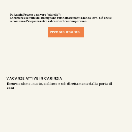
Da Austin Powers a un vero "gioiello":
Le camere e le suite del Dalnig sono tutte affascinanti a modo loro. Ciò che le
accomuna è l'eleganza retrò e il comfort contemporaneo.
Prenota una stanza
VACANZE ATTIVE IN CARINZIA
Escursionismo, nuoto, ciclismo e sci: direttamente dalla porta di
casa