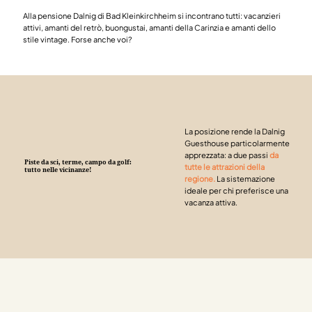
Alla pensione Dalnig di Bad Kleinkirchheim si incontrano tutti: vacanzieri
attivi, amanti del retrò, buongustai, amanti della Carinzia e amanti dello
stile vintage. Forse anche voi?
La posizione rende la Dalnig
Guesthouse particolarmente
apprezzata: a due passi
da
Piste da sci, terme, campo da golf:
tutte le attrazioni della
tutto nelle vicinanze!
regione.
La sistemazione
ideale per chi preferisce una
vacanza attiva.