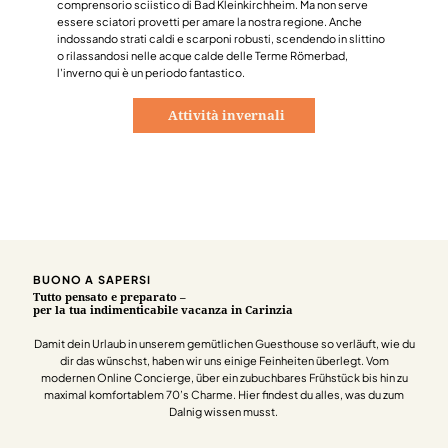
comprensorio sciistico di Bad Kleinkirchheim. Ma non serve
essere sciatori provetti per amare la nostra regione. Anche
indossando strati caldi e scarponi robusti, scendendo in slittino
o rilassandosi nelle acque calde delle Terme Römerbad,
l'inverno qui è un periodo fantastico.
Attività invernali
BUONO A SAPERSI
Tutto pensato e preparato –
per la tua indimenticabile vacanza in Carinzia
Damit dein Urlaub in unserem gemütlichen Guesthouse so verläuft, wie du
dir das wünschst, haben wir uns einige Feinheiten überlegt. Vom
modernen Online Concierge, über ein zubuchbares Frühstück bis hin zu
maximal komfortablem 70’s Charme. Hier findest du alles, was du zum
Dalnig wissen musst.