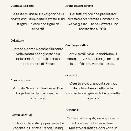
Celebrare le feste
Prenotazioni dirette
Le feste più belle si svolgono nella
Per tutti coloro che prenotano
nostra esclusiva baita in affitto sullo
direttamente tramite il nostro sito
stagno. Un vero consiglio da
web è già incluso nell'offerta uno
esperti!
sconto fino al 20%!
Colazione
Concierge online
...proprio come a casa della nonna.
Nella nostra accogliente sala
Arrivi tardi? Nessun problema. Il
colazioni. Prenotabile con un
nostro servizio concierge online ti
supplemento di 18 euro.
lascerà le chiavi della camera.
comfort
Area benessere
Questo è ciò che conta per noi.
Piccola. Squisita. Due saune. Due
Nella tua stanza, nella suite,
bagni turchi. Tanto spazio per
giocando a un gioco da tavolo nella
ricaricarsi.
sala da tè.
Personale
Fascino anni '70
Come vostri ospiti, siamo presenti
Un tocco di nostalgia per la vostra
sul posto e lieti di assistervi.
vacanza in Carinzia. Rende Dalnig
Questo garantisce ogni volta un