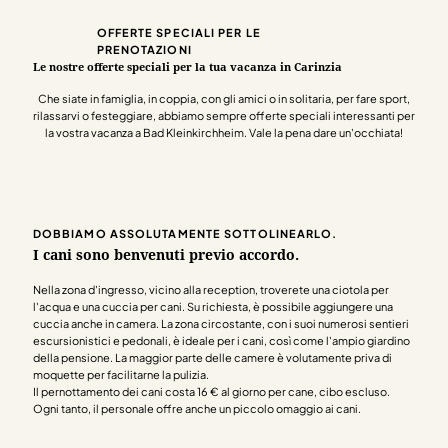
OFFERTE SPECIALI PER LE
PRENOTAZIONI
Le nostre offerte speciali per la tua vacanza in Carinzia
Che siate in famiglia, in coppia, con gli amici o in solitaria, per fare sport,
rilassarvi o festeggiare, abbiamo sempre offerte speciali interessanti per
la vostra vacanza a Bad Kleinkirchheim. Vale la pena dare un'occhiata!
DOBBIAMO ASSOLUTAMENTE SOTTOLINEARLO.
I cani sono benvenuti previo accordo.
Nella zona d'ingresso, vicino alla reception, troverete una ciotola per
l'acqua e una cuccia per cani. Su richiesta, è possibile aggiungere una
cuccia anche in camera. La zona circostante, con i suoi numerosi sentieri
escursionistici e pedonali, è ideale per i cani, così come l'ampio giardino
della pensione. La maggior parte delle camere è volutamente priva di
moquette per facilitarne la pulizia.
Il pernottamento dei cani costa 16 € al giorno per cane, cibo escluso.
Ogni tanto, il personale offre anche un piccolo omaggio ai cani.