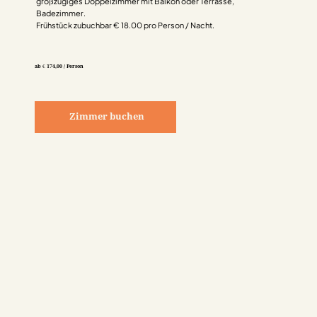
großzügiges Doppelzimmer mit Balkon oder Terrasse,
Badezimmer.
Frühstück zubuchbar € 18.00 pro Person / Nacht.
ab € 174,00 / Person
Zimmer buchen