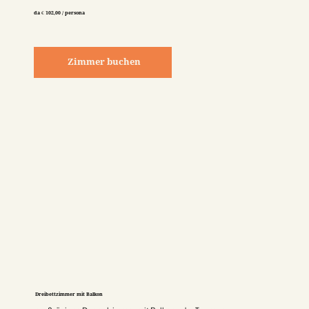
da € 102,00 / persona
Zimmer buchen
Dreibettzimmer mit Balkon