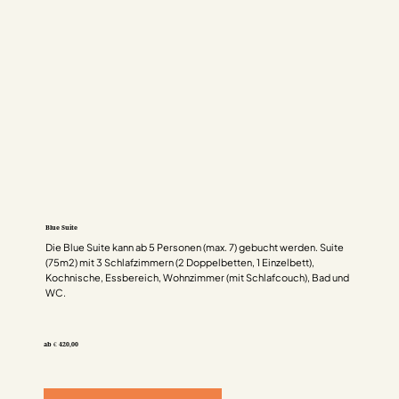
Blue Suite
Die Blue Suite kann ab 5 Personen (max. 7) gebucht werden. Suite
(75m2) mit 3 Schlafzimmern (2 Doppelbetten, 1 Einzelbett),
Kochnische, Essbereich, Wohnzimmer (mit Schlafcouch), Bad und
WC.
ab € 420,00