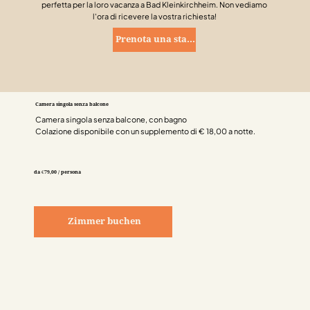
perfetta per la loro vacanza a Bad Kleinkirchheim. Non vediamo
l'ora di ricevere la vostra richiesta!
Prenota una stanza
Camera singola senza balcone
Camera singola senza balcone, con bagno
Colazione disponibile con un supplemento di € 18,00 a notte.
da €79,00 / persona
Zimmer buchen