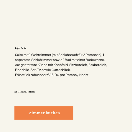
Bijou Suite
Suite mit 1 Wohnzimmer (mit Schlafcouch für 2 Personen), 1
separates Schlafzimmer sowie 1 Bad mit einer Badewanne.
Ausgestattete Küche mit Kochfeld, Sitzbereich, Essbereich,
Flachbild-Sat-TV sowie Gartenblick.
Frühstück zubuchbar € 18,00 pro Person / Nacht.
ab € 180,00 / Person
Zimmer buchen