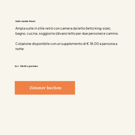
Suite Austin Power
Ampia suite in stile retrò con camera da letto (letto king-size),
bagno, cucina, soggiorno (divano letto per due persone) e camino.
Colazione disponibile con un supplemento di € 18,00 a persona a
notte.
da € 180,00 a persona
Zimmer buchen