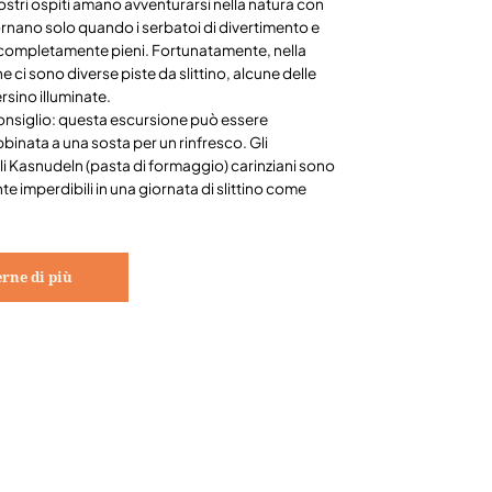
 nostri ospiti amano avventurarsi nella natura con
E tornano solo quando i serbatoi di divertimento e
completamente pieni. Fortunatamente, nella
e ci sono diverse piste da slittino, alcune delle
rsino illuminate.
onsiglio: questa escursione può essere
binata a una sosta per un rinfresco. Gli
i Kasnudeln (pasta di formaggio) carinziani sono
 imperdibili in una giornata di slittino come
rne di più