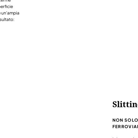
erficie
 e un'ampia
sultato:
Slitti
NON SOLO
FERROVIAR