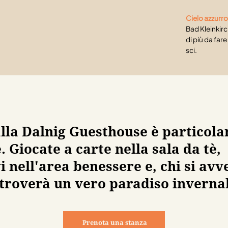
Cielo azzurro
Bad Kleinkirc
di più da far
sci.
alla Dalnig Guesthouse è particol
. Giocate a carte nella sala da tè,
i nell'area benessere e, chi si av
 troverà un vero paradiso inverna
Prenota una stanza