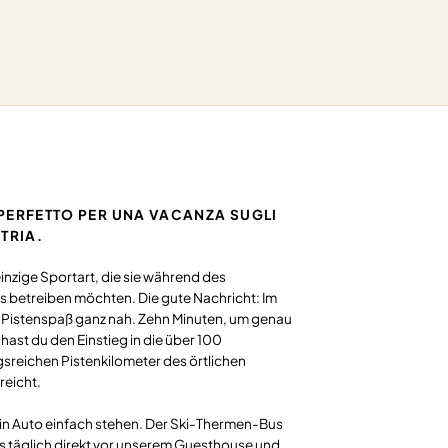
PERFETTO PER UNA VACANZA SUGLI
STRIA.
 einzige Sportart, die sie während des
s betreiben möchten. Die gute Nachricht: Im
er Pistenspaß ganz nah. Zehn Minuten, um genau
 hast du den Einstieg in die über 100
reichen Pistenkilometer des örtlichen
reicht.
ein Auto einfach stehen. Der Ski-Thermen-Bus
s täglich direkt vor unserem Guesthouse und