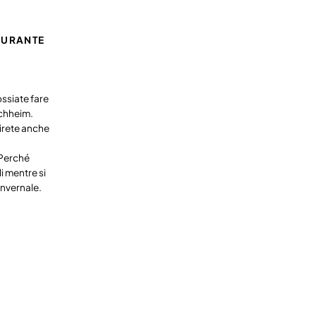
 DURANTE
ssiate fare
rchheim.
rirete anche
. Perché
i mentre si
nvernale.