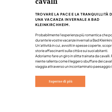
cavalli
TROVARE LA PACE E LA TRANQUILLITÀ
UNA VACANZA INVERNALE A BAD
KLEINKIRCHHEIM.
Probabilmente l'esperienza più romantica che po
durante le vostre vacanze invernali a Bad Kleinki
Un'attività in cui, avvolti in spesse coperte, scop
storie affascinanti sulla città e sui suoi abitanti.
Adoriamo fare un giro in slitta trainata da cavalli
niente rallenta come il leggero sbuffare dei cavall
viaggia attraverso un incontaminato paesaggio i
Saperne di più