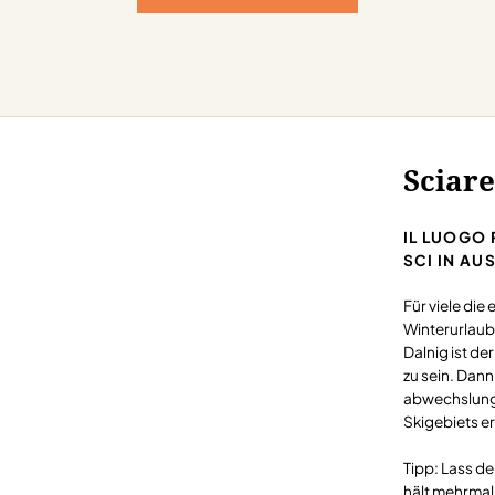
Sciare
IL LUOGO 
SCI IN AU
Für viele die
Winterurlaub
Dalnig ist d
zu sein. Dann
abwechslungs
Skigebiets er
Tipp: Lass d
hält mehrmal