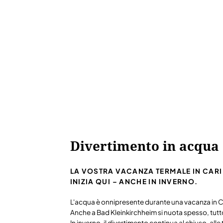
Divertimento in acqua
LA VOSTRA VACANZA TERMALE IN CARI
INIZIA QUI – ANCHE IN INVERNO.
L'acqua è onnipresente durante una vacanza in C
Anche a Bad Kleinkirchheim si nuota spesso, tutt
In inverno, il divertimento continua al chiuso, alle