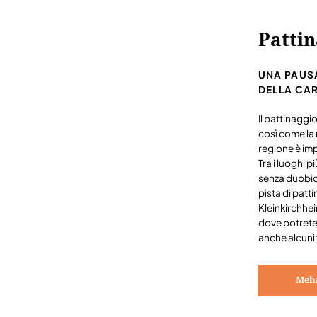
Pattin
UNA PAUSA
DELLA CAR
Il pattinaggio
così come la 
regione è imp
Tra i luoghi p
senza dubbio 
pista di pat
Kleinkirchhei
dove potrete
anche alcuni 
Mehr