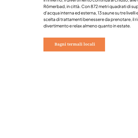
Römerbad, in città. Con 872 metri quadrati di sup
d'acqua interna ed esterna, 13 saune su tre livelli
scelta di trattamenti benessere da prenotare, il ri
divertimento e relax almeno quanto in estate.
Bagni termali locali