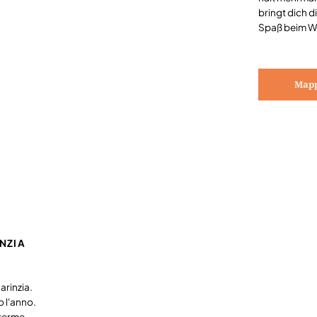
bringt dich d
Spaß beim W
Mapp
NZIA
arinzia.
o l'anno.
 terme