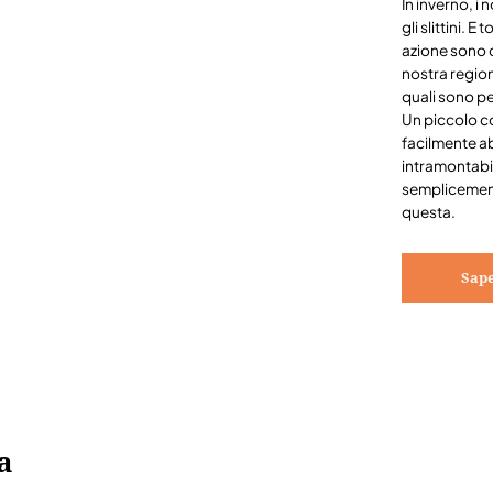
In inverno, i
gli slittini. 
azione sono 
nostra region
quali sono pe
Un piccolo c
facilmente ab
intramontabil
semplicemente
questa.
Sape
a