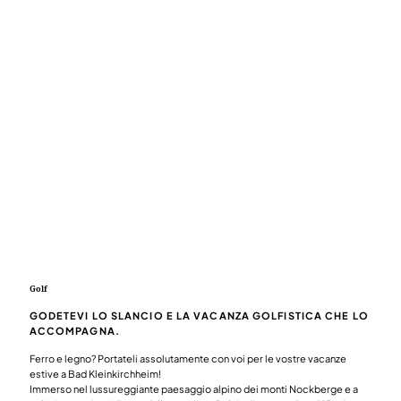
Golf
GODETEVI LO SLANCIO E LA VACANZA GOLFISTICA CHE LO
ACCOMPAGNA.
Ferro e legno? Portateli assolutamente con voi per le vostre vacanze
estive a Bad Kleinkirchheim!
Immerso nel lussureggiante paesaggio alpino dei monti Nockberge e a