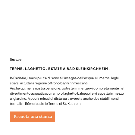
Nuotare
TERME. LAGHETTO. ESTATE A BAD KLEINKIRCHHEIM.
In Carinzia, i mesi più caldi sono all'insegna dell'acqua. Numerosi laghi
sparsi in tutta la regione offrono bagni rinfrescanti.
Anche qui, nella nostra pensione, potrete immergervi completamente nel
divertimento acquatico: un ampio laghetto balneabile vi aspetta in mezzo
al giardino. A pochi minuti di distanza troverete anche due stabilimenti
termali: il Römerbad e le Terme di St. Kathrein.
Prenota una stanza