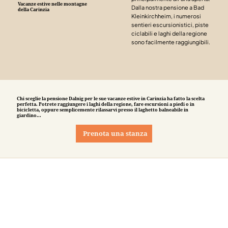
Vacanze estive nelle montagne
Dalla nostra pensione a Bad
della Carinzia
Kleinkirchheim, i numerosi
sentieri escursionistici, piste
ciclabili e laghi della regione
sono facilmente raggiungibili.
Chi sceglie la pensione Dalnig per le sue vacanze estive in Carinzia ha fatto la scelta
perfetta. Potrete raggiungere i laghi della regione, fare escursioni a piedi o in
bicicletta, oppure semplicemente rilassarvi presso il laghetto balneabile in
giardino...
Prenota una stanza