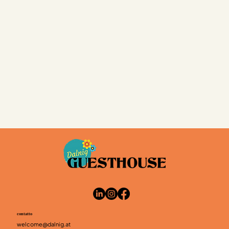
contatto
welcome@dalnig.at